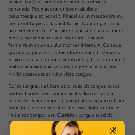
sapien. Nulla sit amet dolor at metus ultrices
venenatis. Proin at erat ut ipsum dapibus
pellentesque et nec elit. Phasellus ut massa dictum,
hendrerit turpis et, blandit turpis. Donec egestas ac
arcu vel venenatis. Curabitur dignissim quam a libero
mollis, nec rhoncus risus interdum. Praesent
fermentum dolor eu ullamcorper interdum. Quisque
gravida vulputate mi, vitae efficitur enim tristique ac.
Proin accumsan lorem id volutpat sagittis. Interdum et
malesuada fames ac ante ipsum primis in faucibus.
Morbi consequat et nulla vitae congue.
Curabitur gravida libero odio, suscipit congue purus
porta sit amet. Vestibulum iaculis diam at lacinia
venenatis. Nam tempor ipsum pharetra ipsum rutrum
fringilla. Suspendisse at erat et erat finibus ultricies.
Nulla sed tempor est. Curabitur congue suscipit
consectetur. Mauris nec cursus leo. Nulla posuere
✕
magna dignissim viverra ultricies. Vestibulum