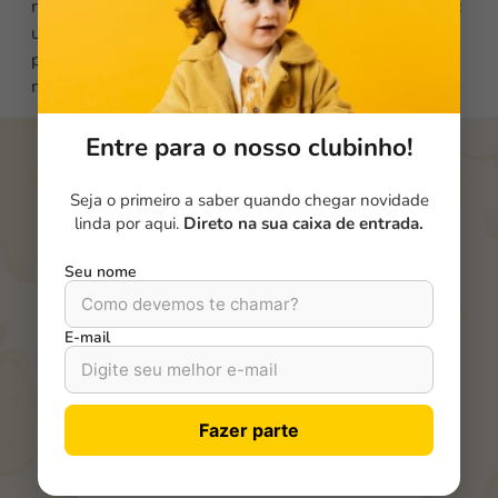
molestie ligula vel facilisis fringilla. Vivamus nec nunc
ut augue mattis aliquam nec nec diam. Nullam
posuere finibus urna non porta. Duis eleifend
maximus dolor a accumsan.
Entre para o nosso clubinho!
Seja o primeiro a saber quando chegar novidade
linda por aqui.
Direto na sua caixa de entrada.
Fique por dentro das
novidades da
BBB Family!
Seu nome
E-mail
Cadastre-se e receba dicas, lançamentos e ofertas
especiais direto no seu e-mail.
Vista quem você ama com qualidade e carinho. 💛
Fazer parte
Seu nome