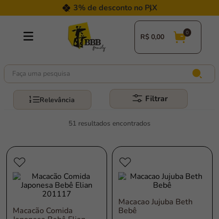
3% de desconto no PIX
R$
0,00
Faça uma pesquisa
Filtrar
Relevância
51
Macacao Jujuba Beth
Macacão Comida
Bebê