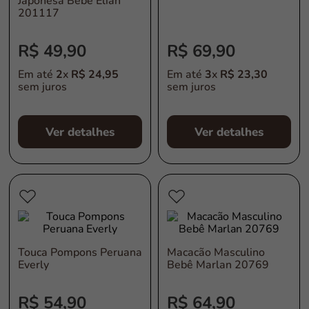
Japonesa Bebê Elian
201117
R$
49
,
90
R$
69
,
90
Em até
2
x
R$
24
,
95
Em até
3
x
R$
23
,
30
sem juros
sem juros
Ver detalhes
Ver detalhes
Touca Pompons Peruana
Macacão Masculino
Everly
Bebê Marlan 20769
R$
54
,
90
R$
64
,
90