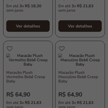
Em até
3
x
R$
18
,
30
Em até
3
x
R$
21
,
63
sem juros
sem juros
Ver detalhes
Ver detalhes
Macacão Plush
Macacão Plush
Vermelho Bebê Creep
Masculino Bebê Creep
Baby
Baby
R$
64
,
90
R$
64
,
90
Em até
3
x
R$
21
,
63
Em até
3
x
R$
21
,
63
sem juros
sem juros