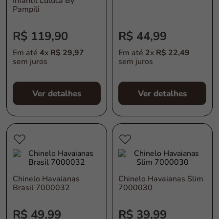
Infantil Luluca By
Pampili
R$
119
,
90
R$
44
,
99
Em até
4
x
R$
29
,
97
Em até
2
x
R$
22
,
49
sem juros
sem juros
Ver detalhes
Ver detalhes
Chinelo Havaianas
Chinelo Havaianas Slim
Brasil 7000032
7000030
R$
49
,
99
R$
39
,
99