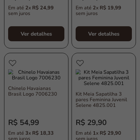
Em até
2
x
R$
24
,
99
Em até
2
x
R$
19
,
99
sem juros
sem juros
Ver detalhes
Ver detalhes
Chinelo Havaianas
Brasil Logo 7006230
Kit Meia Sapatilha 3
pares Feminina Juvenil
Selene 4825.001
R$
54
,
99
R$
29
,
90
Em até
3
x
R$
18
,
33
Em até
1
x
R$
29
,
90
sem juros
sem juros