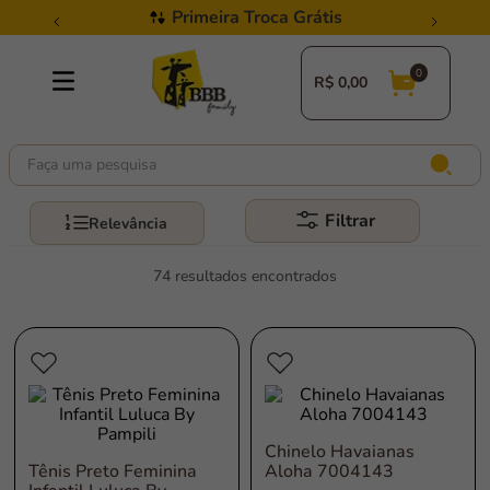
Primeira Troca Grátis
R$
0,00
Faça uma pesquisa
Filtrar
Relevância
74
Chinelo Havaianas
Tênis Preto Feminina
Aloha 7004143