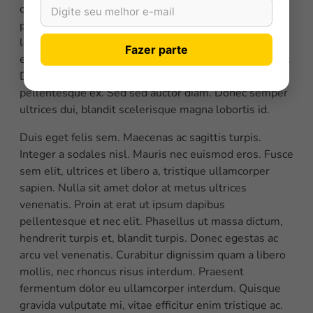
consequat, ligula et congue dictum, dolor turpis
placerat nisl, ac gravida ex nulla eu velit. Mauris a
lorem nec ex aliquet consectetur in a sem. Praesent
Fazer parte
ex velit, mattis vel nibh vitae, dignissim aliquet tellus.
Donec sapien arcu, commodo a diam vel, consequat
pellentesque ex. Sed sed auctor diam. Donec semper
ultrices dui, blandit scelerisque magna lobortis id.
Duis eget felis sem. Maecenas ac sagittis turpis.
Integer a sodales nisl. Mauris nec euismod eros. Fusce
sem elit, ultrices et libero a, tristique ullamcorper
sapien. Nulla sit amet dolor at metus ultrices
venenatis. Proin at erat ut ipsum dapibus
pellentesque et nec elit. Phasellus ut massa dictum,
hendrerit turpis et, blandit turpis. Donec egestas ac
arcu vel venenatis. Curabitur dignissim quam a libero
mollis, nec rhoncus risus interdum. Praesent
fermentum dolor eu ullamcorper interdum. Quisque
gravida vulputate mi, vitae efficitur enim tristique ac.