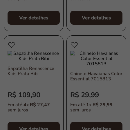
Ver detalhes
Ver detalhes
Sapatilha Renascence
Kids Prata Bibi
Chinelo Havaianas Color
Essential 7015813
R$
109
,
90
R$
29
,
99
Em até
4
x
R$
27
,
47
Em até
1
x
R$
29
,
99
sem juros
sem juros
Ver detalhes
Ver detalhes