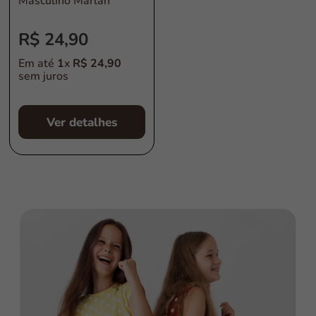
Masculino Marlan
R$
24
,
90
Em até
1
x
R$
24
,
90
sem juros
Ver detalhes