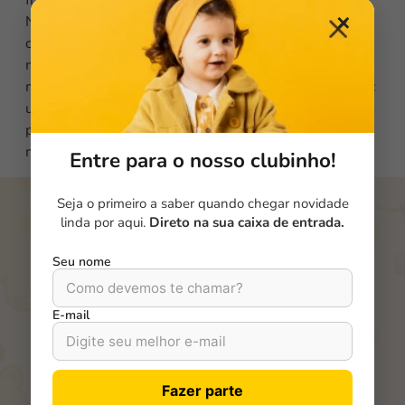
fringilla. Suspendisse at erat et erat finibus ultricies.
Nulla sed tempor est. Curabitur congue suscipit
✕
consectetur. Mauris nec cursus leo. Nulla posuere
magna dignissim viverra ultricies. Vestibulum
molestie ligula vel facilisis fringilla. Vivamus nec nunc
ut augue mattis aliquam nec nec diam. Nullam
posuere finibus urna non porta. Duis eleifend
maximus dolor a accumsan.
Entre para o nosso clubinho!
Seja o primeiro a saber quando chegar novidade
linda por aqui.
Direto na sua caixa de entrada.
Seu nome
Fique por dentro das
novidades da
BBB Family!
E-mail
Cadastre-se e receba dicas, lançamentos e ofertas
especiais direto no seu e-mail.
Fazer parte