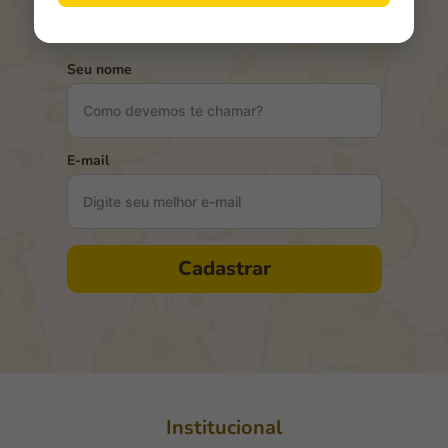
Vista quem você ama com qualidade e carinho. 💛
Seu nome
E-mail
Cadastrar
Institucional